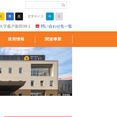
黄
青
黒
文字サイズ
中
大
高市大字森戸新田99-1
問い合わせ先一覧
採用情報
関連事業